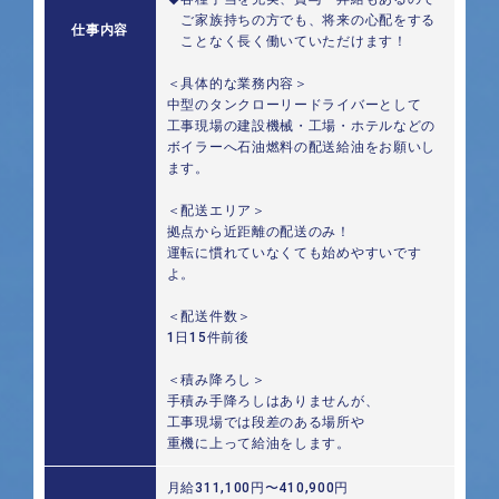
ご家族持ちの方でも、将来の心配をする
仕事内容
ことなく長く働いていただけます！
＜具体的な業務内容＞
中型のタンクローリードライバーとして
工事現場の建設機械・工場・ホテルなどの
ボイラーへ石油燃料の配送給油をお願いし
ます。
＜配送エリア＞
拠点から近距離の配送のみ！
運転に慣れていなくても始めやすいです
よ。
＜配送件数＞
1日15件前後
＜積み降ろし＞
手積み手降ろしはありませんが、
工事現場では段差のある場所や
重機に上って給油をします。
月給311,100円〜410,900円