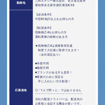
三和エナジー株式会社 名古屋営業所
勤務地
愛知県名古屋市港区潮見町33
【必須条件】
中型8t免許以上をお持ちの方
【歓迎条件】
危険物乙4をお持ちの方
運転業務の経験がある方
★危険物乙4は資格取得支援
制度で入社後に取得できます！
（会社規定あり）
■学歴不問
■職歴不問
■ブランクがある方も是非！
■家族のために安定を
手に入れたい方大歓迎！
応募資格
◎「1人で黙々と」ではありません
￣￣￣￣￣￣￣￣￣￣￣￣￣￣￣￣
当社の配送ドライバーは、配送先の
お客様と会話する機会が多いです。