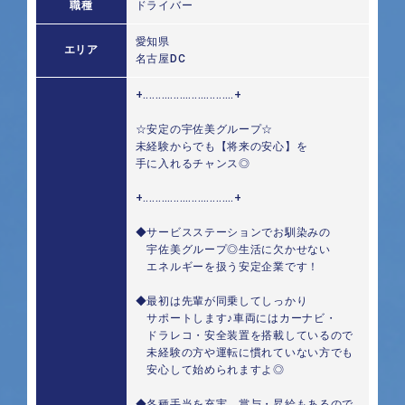
職種
ドライバー
愛知県
エリア
名古屋DC
+‥‥‥‥‥‥‥‥‥‥‥‥‥‥‥+
☆安定の宇佐美グループ☆
未経験からでも【将来の安心】を
手に入れるチャンス◎
+‥‥‥‥‥‥‥‥‥‥‥‥‥‥‥+
◆サービスステーションでお馴染みの
宇佐美グループ◎生活に欠かせない
エネルギーを扱う安定企業です！
◆最初は先輩が同乗してしっかり
サポートします♪車両にはカーナビ・
ドラレコ・安全装置を搭載しているので
未経験の方や運転に慣れていない方でも
安心して始められますよ◎
◆各種手当を充実、賞与・昇給もあるので