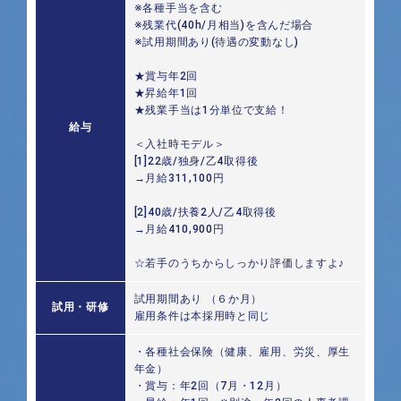
※各種手当を含む
※残業代(40h/月相当)を含んだ場合
※試用期間あり(待遇の変動なし)
★賞与年2回
★昇給年1回
★残業手当は1分単位で支給！
給与
＜入社時モデル＞
[1]22歳/独身/乙4取得後
→月給311,100円
[2]40歳/扶養2人/乙4取得後
→月給410,900円
☆若手のうちからしっかり評価しますよ♪
試用期間あり （６か月）
試用・研修
雇用条件は本採用時と同じ
・各種社会保険（健康、雇用、労災、厚生
年金）
・賞与：年2回（7月・12月）