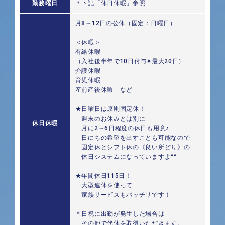
勤務曜日
＊下記「休日休暇」参照
月8～12日の公休（固定：日曜日）
＜休暇＞
有給休暇
（入社後半年で10日付与※最大20日）
介護休暇
育児休暇
産前産後休暇 など
★日曜日は原則固定休！
週末のお休みとは別に
休日休暇
月に2～6日程度の休日も用意♪
日にちの希望を出すことも可能なので
固定休とシフト休の《良い所どり》の
休日システムになっていますよ^^
★年間休日115日！
大型連休を使って
家族サービスもバッチリです！
＊日祝に出勤が発生した場合は
その他で代休を取得いただきます。