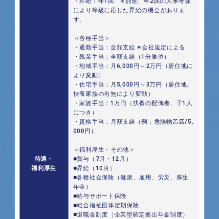
・昇給：年1回 ※別途、年2回の人事考課
により等級に応じた昇給の機会がありま
す。
＜各種手当＞
・通勤手当：全額支給 ※会社規定による
・残業手当：全額支給（1分単位）
・地域手当：月6,000円～2万円（居住地に
より変動）
・住宅手当：月5,000円～3万円（居住地、
扶養家族の有無により変動）
・家族手当：1万円（扶養の配偶者、子1人
につき）
・資格手当：月額支給（例：危険物乙四/5,
000円）
＜福利厚生・その他＞
待遇・
■賞与（7月・12月）
福利厚生
■昇給（10月）
■各種社会保険（健康、雇用、労災、厚生
年金）
■給与サポート保険
■総合福祉団体定期保険
■退職金制度（企業型確定拠出年金制度）