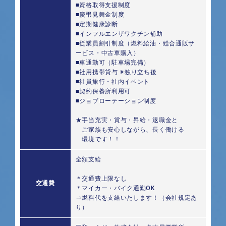
■資格取得支援制度
■慶弔見舞金制度
■定期健康診断
■インフルエンザワクチン補助
■従業員割引制度（燃料給油・総合通販サ
ービス・中古車購入）
■車通勤可（駐車場完備）
■社用携帯貸与 ※独り立ち後
■社員旅行・社内イベント
■契約保養所利用可
■ジョブローテーション制度
★手当充実・賞与・昇給・退職金と
ご家族も安心しながら、長く働ける
環境です！！
全額支給
＊交通費上限なし
交通費
＊マイカー・バイク通勤OK
⇒燃料代を支給いたします！（会社規定あ
り）