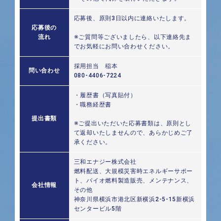
応募後、原則3日以内に連絡いたします。
応募後の
流れ
※ご質問等ございましたら、以下連絡先ま
でお気軽にお問い合わせください。
採用担当 稲本
問い合わせ
080-4406-7224
・履歴書（写真貼付）
・職務経歴書
提出書類
※ご提出いただいた応募書類は、原則とし
て返却いたしませんので、あらかじめご了
承ください。
三和エナジー株式会社
燃料配送、大規模災害時エネルギーサポー
ト、バイオ燃料製造販売、メンテナンス、
会社情報
その他
神奈川県横浜市港北区新横浜2-5-15新横浜
センタービル5階