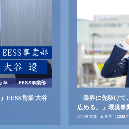
新卒
EESS事業部
EESS営業 大谷
「業界に先駆けて
広める。」環境事業
環境事業部 仙場学（2022