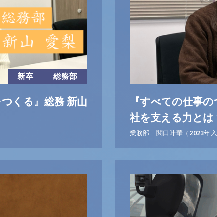
新卒
総務部
をつくる』総務 新山
『すべての仕事の
社を支える力とは
業務部 関口叶華（2023年