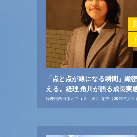
「点と点が線になる瞬間」緻
える。経理 角川が語る成長実
経理部西日本オフィス 角川 芽依（2023年入社