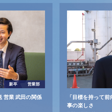
新卒
営業部
 営業 武田の関係
「目標を持って前
事の楽しさ