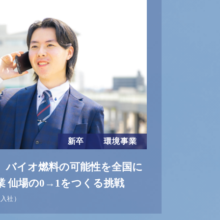
新卒
環境事業
、バイオ燃料の可能性を全国に
 仙場の0→1をつくる挑戦
年入社）