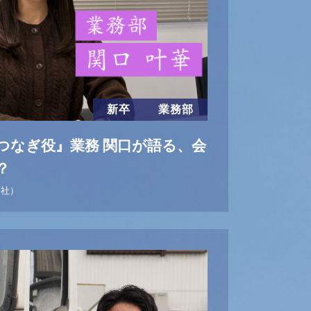
新卒
業務部
つなぎ役』業務 関口が語る、会
？
入社）