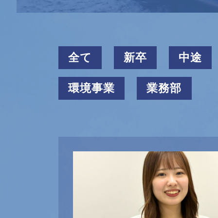
全て
新卒
中途
環境事業
業務部