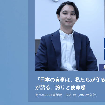
『日本の有事は、私たちが守る』
が語る、誇りと使命感
東日本EESS事業部 大谷 遼（2023年入社）