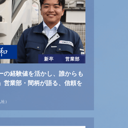
新卒
営業部
ーの経験値を活かし、誰からも
」営業部・間柄が語る、信頼を
』
入社）