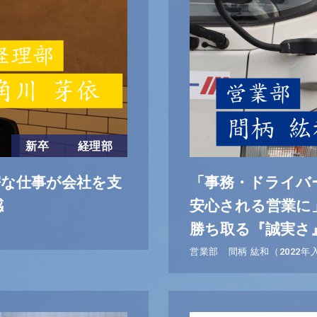
新卒
経理部
密な仕事が会社を支
「事務・ドライバ
感
安心される営業に
勝ち取る『誠実さ
）
営業部 間柄 紘和（2022年