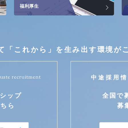
福利厚生
て「これから」を
生み出す環境が
uate recruitment
中途採用
ーシップ
全国で
こちら
募