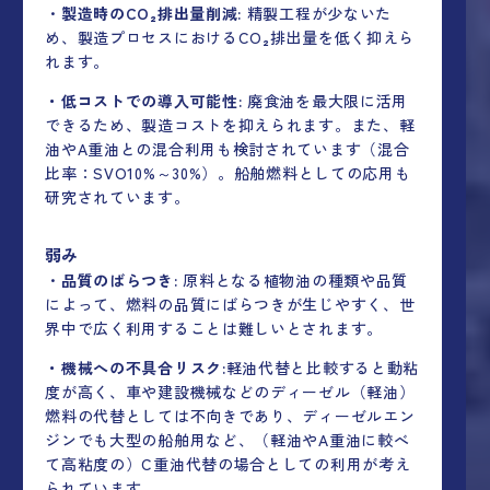
・
製造時のCO₂排出量削減:
精製工程が少ないた
め、製造プロセスにおけるCO₂排出量を低く抑えら
れます。
・低コストでの導入可能性:
廃食油を最大限に活用
できるため、製造コストを抑えられます。また、軽
油やA重油との混合利用も検討されています（混合
比率：SVO10%～30%）。船舶燃料としての応用も
研究されています。
弱み
・
品質のばらつき:
原料となる植物油の種類や品質
によって、燃料の品質にばらつきが生じやすく、世
界中で広く利用することは難しいとされます。
・機械への不具合リスク:
軽油代替と比較すると動粘
度が高く、車や建設機械などのディーゼル（軽油）
燃料の代替としては不向きであり、ディーゼルエン
ジンでも大型の船舶用など、（軽油やA重油に較べ
て高粘度の）C重油代替の場合としての利用が考え
られています。