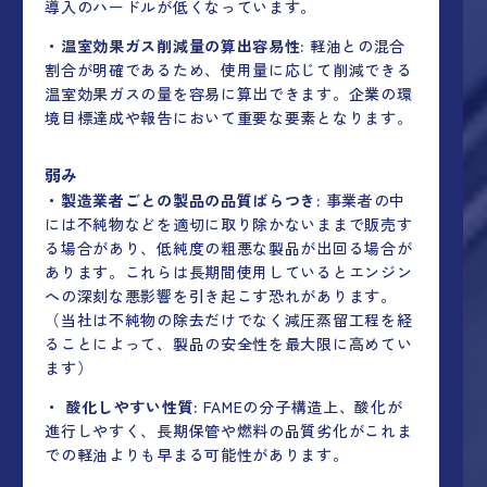
導入のハードルが低くなっています。
・温室効果ガス削減量の算出容易性:
軽油との混合
割合が明確であるため、使用量に応じて削減できる
温室効果ガスの量を容易に算出できます。企業の環
境目標達成や報告において重要な要素となります。
弱み
・製造業者ごとの製品の品質ばらつき:
事業者の中
には不純物などを適切に取り除かないままで販売す
る場合があり、低純度の粗悪な製品が出回る場合が
あります。これらは長期間使用しているとエンジン
への深刻な悪影響を引き起こす恐れがあります。
（当社は不純物の除去だけでなく減圧蒸留工程を経
ることによって、製品の安全性を最大限に高めてい
ます）
・ 酸化しやすい性質:
FAMEの分子構造上、酸化が
進行しやすく、長期保管や燃料の品質劣化がこれま
での軽油よりも早まる可能性があります。