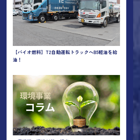
【バイオ燃料】T2自動運転トラックへB5軽油を給
油！