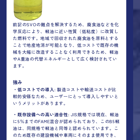
前記のSVOの難点を解決するため、廃食油などを化
学反応により、軽油に近い性質（低粘度）に改質し
た燃料です。地域で回収された廃食油を原料とする
ことで地産地消が可能となり、低コストで既存の機
械を大幅に改造することなく利用できるため、軽油
やA重油の代替エネルギーとして広く検討されてい
ます。
強み
・
低コストでの導入:
製造コストや輸送コストが比
較的安価なため、ユーザーにとって導入しやすいと
いうメリットがあります。
・既存設備への高い適合性:
JIS規格では現在、軽油
に5％までのFAME混合が認められており、このB5軽
油は、同規格で軽油と同等と認められています。こ
のため既存の建設機械や車両にそのまま使用でき、