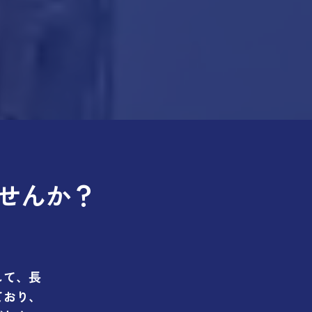
せんか？
して、長
ており、