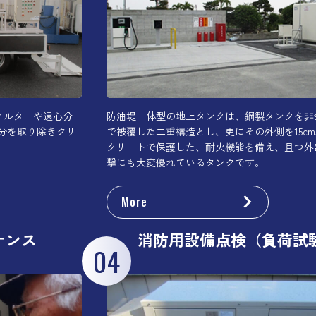
ィルターや遠心分
防油堤一体型の地上タンクは、鋼製タンクを非
分を取り除きクリ
で被覆した二重構造とし、更にその外側を15c
クリートで保護した、耐火機能を備え、且つ外
撃にも大変優れているタンクです。
More
ナンス
消防用設備点検（負荷試
04