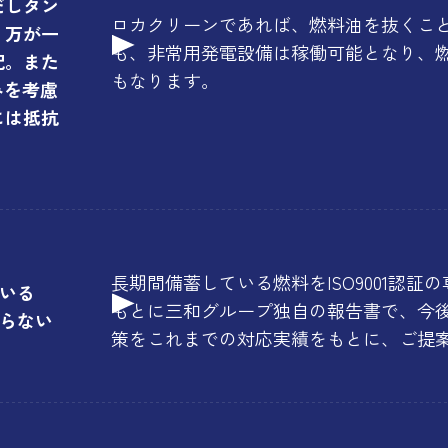
だしタン
ロカクリーンであれば、燃料油を抜くこ
、万が一
も、非常用発電設備は稼働可能となり、
配。また
もなります。
みを考慮
には抵抗
長期間備蓄している燃料をISO9001認
いる
もとに三和グループ独自の報告書で、今
らない
策をこれまでの対応実績をもとに、ご提