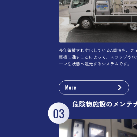
長年蓄積され劣化しているA重油を、フ
離機に通すことによって、スラッジや水
ーンな状態へ還元するシステムです。
More
危険物施設のメンテ
03