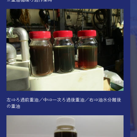
左⇒ろ過前重油／中⇒一次ろ過後重油
／右⇒油水分離後
の重油